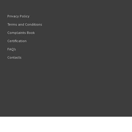
ado Ródio/Oxidado
(1)
m Plated
(2)
Privacy Policy
ON REQUEST
(4)
Terms and Conditions
Complaints Book
Certification
FAQ’s
Contacts