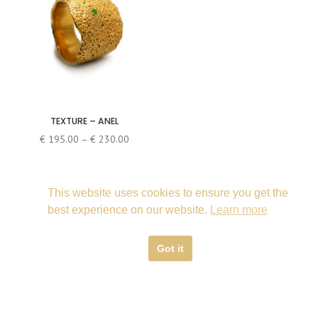
TEXTURE – ANEL
Price
€
195.00
–
€
230.00
range:
€ 195.00
through
This website uses cookies to ensure you get the
€ 230.00
best experience on our website.
Learn more
Got it