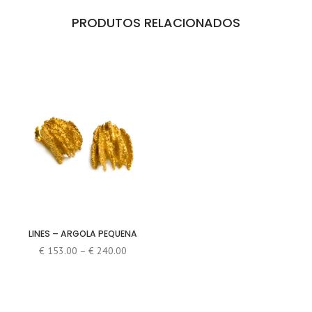
PRODUTOS RELACIONADOS
LINES – ARGOLA PEQUENA
Price
€
153.00
–
€
240.00
range:
€ 153.00
through
€ 240.00